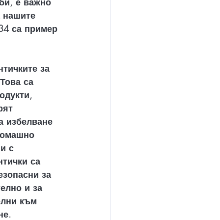
би, е важно 
а нашите 
34 са пример 
тичките за 
Това са 
одукти, 
рят 
а избелване 
домашно 
и с 
нтички са 
езопасни за 
елно и за 
елни към 
не.