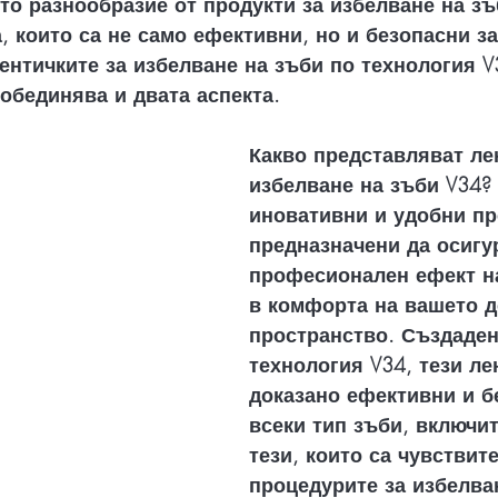
то разнообразие от продукти за избелване на зъ
, които са не само ефективни, но и безопасни з
ентичките за избелване на зъби по технология V
 обединява и двата аспекта.
Какво представляват лен
избелване на зъби V34? 
иновативни и удобни пр
предназначени да осигу
професионален ефект н
в комфорта на вашето 
пространство. Създаден
технология V34, тези ле
доказано ефективни и б
всеки тип зъби, включит
тези, които са чувствит
процедурите за избелва