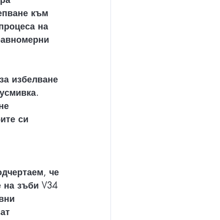
епване към 
процеса на 
равномерни 
за избелване 
усмивка. 
не 
ите си 
дчертаем, че 
 на зъби V34 
вни 
ат 