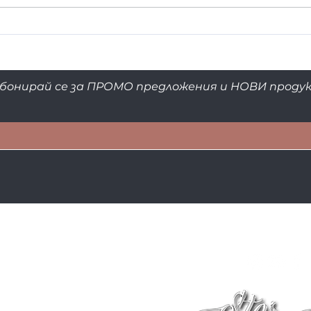
Kакво трябва да знаем за
Прод
избелването на зъбите?
емай
бонирай се за ПРОМО предложения и НОВИ проду
FAQ
Доставка и връщ
ане
Политика за