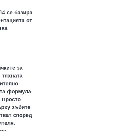
34 се базира 
нтацията от 
ява 
чките за 
 тяхната 
ително 
та формула 
. Просто 
ърху зъбите 
стват според 
ителя. 
ра 