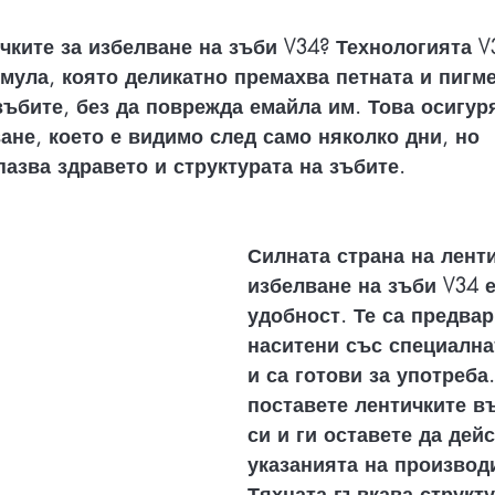
чките за избелване на зъби V34? Технологията V
мула, която деликатно премахва петната и пигме
зъбите, без да поврежда емайла им. Това осигур
ане, което е видимо след само няколко дни, но 
азва здравето и структурата на зъбите.
Силната страна на ленти
избелване на зъби V34 е
удобност. Те са предвар
наситени със специална
и са готови за употреба
поставете лентичките в
си и ги оставете да дей
указанията на производ
Тяхната гъвкава структу