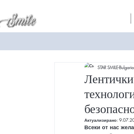
Star Smile
All Posts
STAR SMILE-Bulgaria
Лентички 
технолог
безопасно
Актуализирано:
9.07.20
Всеки от нас жела