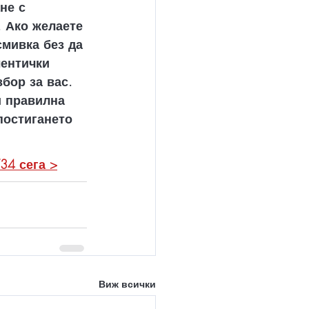
не с 
 Ако желаете 
смивка без да 
лентички 
бор за вас. 
и правилна 
постигането 
V34 сега >
Виж всички