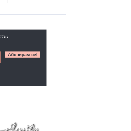
уктите ще увредят ли
ла на зъбите ми?
кти
Абонирам се!