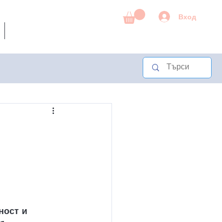
Вход
Други
ност и 