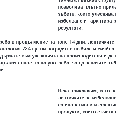
позволява плътно прил
зъбите, което улеснява 
избелване и гарантира 
резултати.
реба в продължение на поне 14 дни, лентичките 
хнология V34 ще ви наградят с по-бяла и сияйна 
идържате към указанията на производителя и да 
дължителността на употреба, за да запазите зъб
ни.
Нека приключим, като по
лентичките за избелване
са иновативни и ефекти
продукти, които съчетав