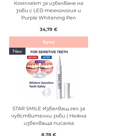
Комплект за избелване на
зъби с LED технология и
Purple Whitening Pen
Цена
34,79 €
Купи
New
STAR SMILE Избелващ гел за
чувствителни зъби | Нежна
избелваща писалка
Цена
8,78 €