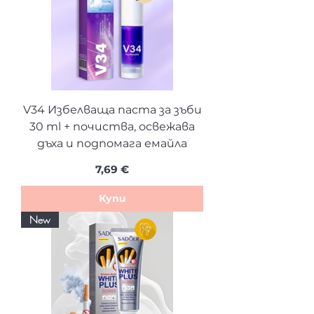
V34 Избелваща паста за зъби
30 ml + почиства, освежава
дъха и подпомага емайла
Цена
7,69 €
Купи
New