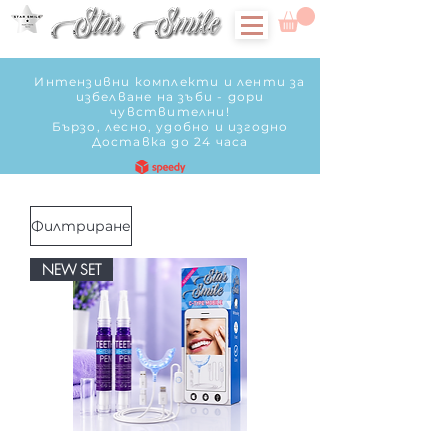
Интензивни комплекти и ленти за
избелване на зъби - дори
чувствителни!
Бързо, лесно, удобно и изгодно
Доставка до 24 часа
Филтриране
NEW SET