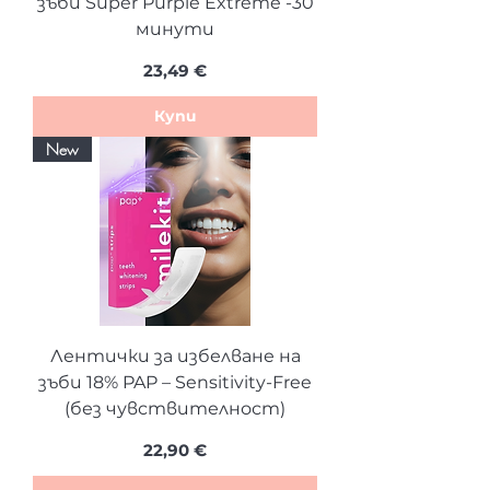
зъби Super Purple Extreme -30
минути
Цена
23,49 €
Купи
New
Лентички за избелване на
зъби 18% PAP – Sensitivity-Free
(без чувствителност)
Цена
22,90 €