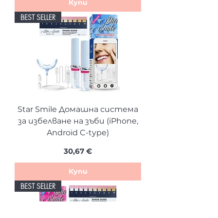
Купи
BEST SELLER
Star Smile Домашна система
за избелване на зъби (iPhone,
Android C-type)
Цена
30,67 €
Купи
BEST SELLER