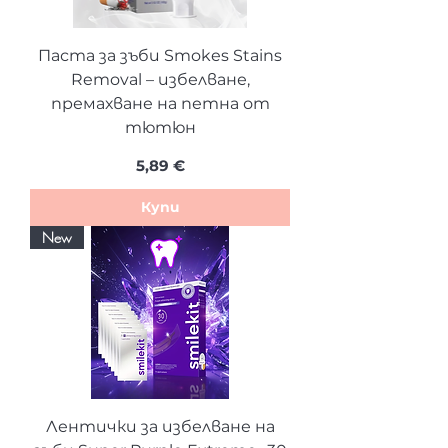
Паста за зъби Smokes Stains
Removal – избелване,
премахване на петна от
тютюн
Цена
5,89 €
Купи
New
Лентички за избелване на