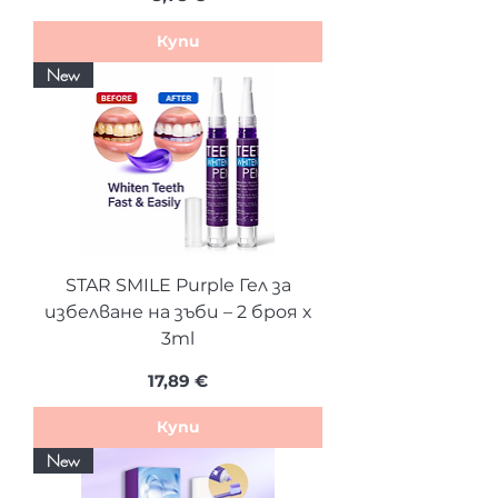
Купи
New
STAR SMILE Purple Гел за
избелване на зъби – 2 броя х
3ml
Цена
17,89 €
Купи
New